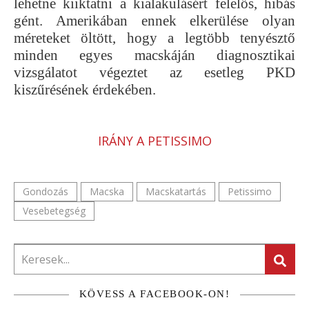
lehetne kiiktatni a kialakulásért felelős, hibás
gént. Amerikában ennek elkerülése olyan
méreteket öltött, hogy a legtöbb tenyésztő
minden egyes macskáján diagnosztikai
vizsgálatot végeztet az esetleg PKD
kiszűrésének érdekében.
IRÁNY A PETISSIMO
Gondozás
Macska
Macskatartás
Petissimo
Vesebetegség
KÖVESS A FACEBOOK-ON!