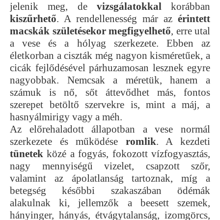
jelenik meg, de
vizsgálatokkal
korábban
kiszűrhető
. A rendellenesség már az
érintett
macskák születésekor megfigyelhető
, erre utal
a vese és a hólyag szerkezete. Ebben az
életkorban a ciszták még nagyon kisméretűek, a
cicák fejlődésével párhuzamosan lesznek egyre
nagyobbak. Nemcsak a méretük, hanem a
számuk is nő, sőt áttevődhet más, fontos
szerepet betöltő szervekre is, mint a máj, a
hasnyálmirigy vagy a méh.
Az előrehaladott állapotban a vese normál
szerkezete és működése
romlik
. A kezdeti
tünetek
közé a fogyás, fokozott vízfogyasztás,
nagy mennyiségű vizelet, csapzott szőr,
valamint az ápolatlanság tartoznak, míg a
betegség későbbi szakaszában ödémák
alakulnak ki, jellemzők a beesett szemek,
hányinger, hányás, étvágytalanság, izomgörcs,