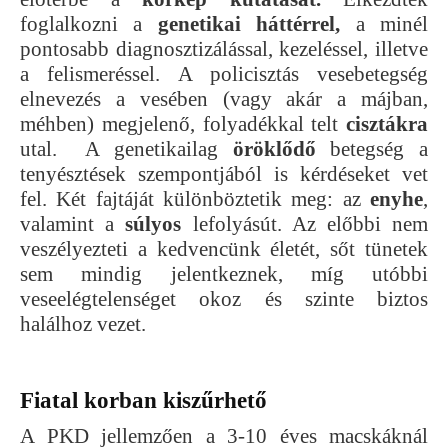
foglalkozni a
genetikai háttérrel,
a minél
pontosabb diagnosztizálással, kezeléssel, illetve
a felismeréssel. A policisztás vesebetegség
elnevezés a vesében (vagy akár a májban,
méhben) megjelenő, folyadékkal telt
cisztákra
utal. A genetikailag
öröklődő
betegség a
tenyésztések szempontjából is kérdéseket vet
fel. Két fajtáját különböztetik meg: az
enyhe
,
valamint a
súlyos
lefolyásút. Az előbbi nem
veszélyezteti a kedvencünk életét, sőt tünetek
sem mindig jelentkeznek, míg utóbbi
veseelégtelenséget okoz és szinte biztos
halálhoz vezet.
Fiatal korban kiszűrhető
A PKD jellemzően a 3-10 éves macskáknál