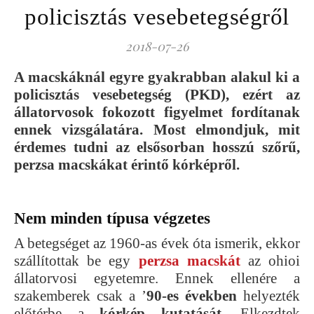
policisztás vesebetegségről
2018-07-26
A macskáknál egyre gyakrabban alakul ki a
policisztás vesebetegség (PKD), ezért az
állatorvosok fokozott figyelmet fordítanak
ennek vizsgálatára. Most elmondjuk, mit
érdemes tudni az elsősorban hosszú szőrű,
perzsa macskákat érintő kórképről.
Nem minden típusa végzetes
A betegséget az 1960-as évek óta ismerik, ekkor
szállítottak be egy
perzsa macskát
az ohioi
állatorvosi egyetemre. Ennek ellenére a
szakemberek csak a ’
90-es években
helyezték
előtérbe a
kórkép kutatását.
Elkezdtek