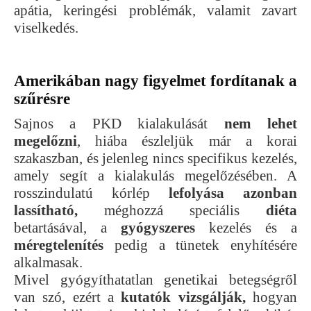
apátia, keringési problémák, valamit zavart
viselkedés.
Amerikában nagy figyelmet fordítanak a
szűrésre
Sajnos a PKD kialakulását
nem lehet
megelőzni
, hiába észleljük már a korai
szakaszban, és jelenleg nincs specifikus kezelés,
amely segít a kialakulás megelőzésében. A
rosszindulatú kórlép
lefolyása azonban
lassítható,
méghozzá speciális
diéta
betartásával, a
gyógyszeres
kezelés és a
méregtelenítés
pedig a tünetek enyhítésére
alkalmasak.
Mivel gyógyíthatatlan genetikai betegségről
van szó, ezért a
kutatók vizsgálják,
hogyan