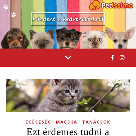
,
,
EGÉSZSÉG
MACSKA
TANÁCSOK
Ezt érdemes tudni a