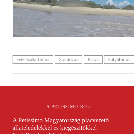
Felelősállattartás
Gondozás
Kutya
Kutyatartás
A PETISSIMO-RÓL:
A
Petissimo
Magyarország piacvezető
állateledelekkel és kiegészítőkkel