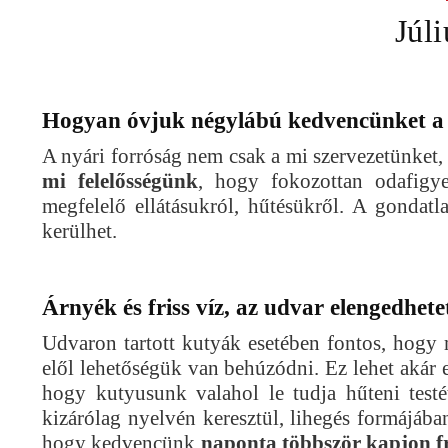
Júl
Hogyan óvjuk négylábú kedvencünket a
A nyári forróság nem csak a mi szervezetünket, 
mi felelősségünk
, hogy fokozottan odafigy
megfelelő ellátásukról, hűtésükről. A gondat
kerülhet.
Árnyék és friss víz, az udvar elengedhetet
Udvaron tartott kutyák esetében fontos, hogy
elől lehetőségük van behúzódni. Ez lehet akár 
hogy kutyusunk valahol le tudja hűteni testé
kizárólag nyelvén keresztül, lihegés formájáb
hogy kedvencünk
naponta többször kapjon fri