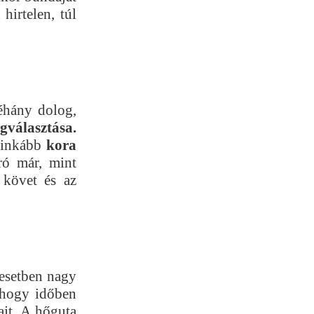
hirtelen, túl
éhány dolog,
gválasztása.
g inkább
kora
ró már, mint
 követ és az
esetben nagy
 hogy időben
ajt. A hőguta