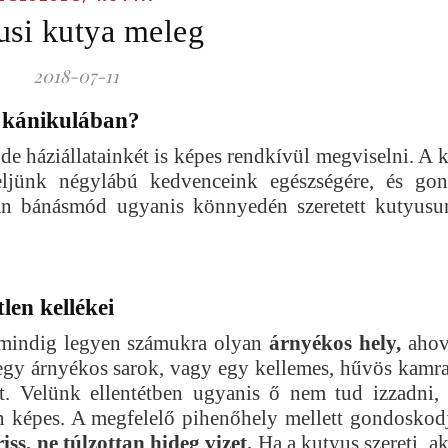
iusi kutya meleg
2018-07-11
 kánikulában?
de háziállatainkét is képes rendkívül megviselni. A 
eljünk négylábú kedvenceink egészségére, és go
lan bánásmód ugyanis könnyedén szeretett kutyusun
len kellékei
 mindig legyen számukra olyan
árnyékos hely,
ahov
egy árnyékos sarok, vagy egy kellemes, hűvös kamra 
t. Velünk ellentétben ugyanis ő nem tud izzadni, 
an képes. A megfelelő pihenőhely mellett gondoskodj
ss, ne túlzottan hideg vizet.
Ha a kutyus szereti, a