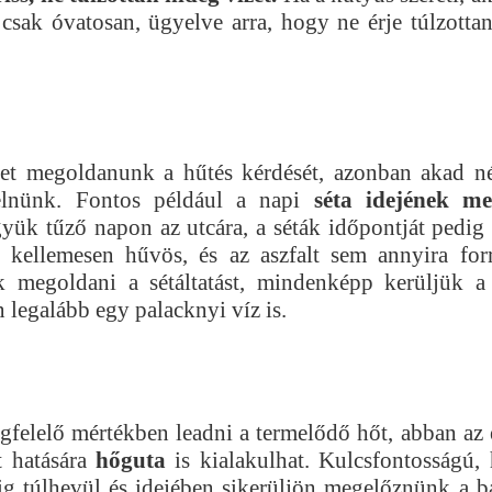
csak óvatosan, ügyelve arra, hogy ne érje túlzottan 
het megoldanunk a hűtés kérdését, azonban akad n
elnünk. Fontos például a napi
séta idejének me
gyük tűző napon az utcára, a séták időpontját pedi
 kellemesen hűvös, és az aszfalt sem annyira for
megoldani a sétáltatást, mindenképp kerüljük a
 legalább egy palacknyi víz is.
elelő mértékben leadni a termelődő hőt, abban az 
t hatására
hőguta
is kialakulhat. Kulcsfontosságú,
kig túlhevül és idejében sikerüljön megelőznünk a b