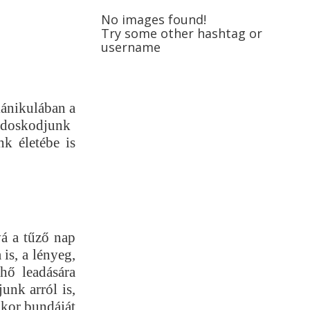
No images found!
Try some other hashtag or
username
kánikulában a
ndoskodjunk
k életébe is
á a tűző nap
is, a lényeg,
hő leadására
unk arról is,
kkor bundáját