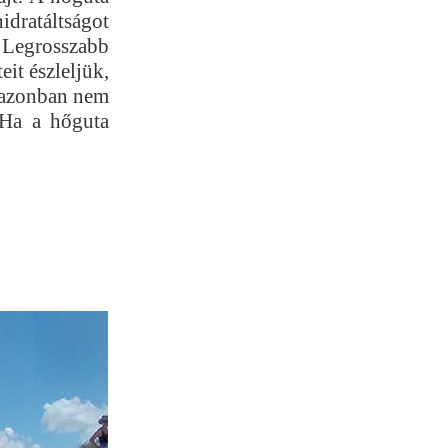
hidratáltságot
. Legrosszabb
it észleljük,
, azonban nem
. Ha a hőguta