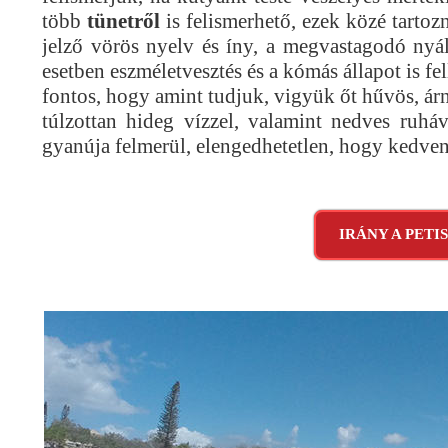
több
tünetről
is felismerhető, ezek közé tartozn
jelző vörös nyelv és íny, a megvastagodó nyál
esetben eszméletvesztés és a kómás állapot is fe
fontos, hogy amint tudjuk, vigyük őt hűvös, árn
túlzottan hideg vízzel, valamint nedves ruháv
gyanúja felmerül, elengedhetetlen, hogy kedv
IRÁNY A PETI