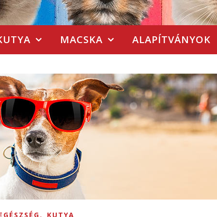
KUTYA
MACSKA
ALAPÍTVÁNYOK
,
EGÉSZSÉG
KUTYA