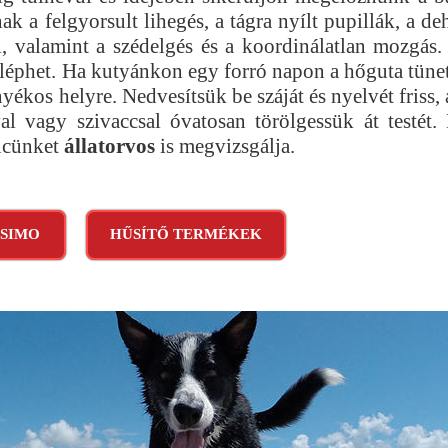
ak a felgyorsult lihegés, a tágra nyílt pupillák, a de
, valamint a szédelgés és a koordinálatlan mozgás
lléphet. Ha kutyánkon egy forró napon a hőguta tünete
yékos helyre. Nedvesítsük be száját és nyelvét friss
al vagy szivaccsal óvatosan törölgessük át testét
encünket
állatorvos
is megvizsgálja.
SSIMO
HŰSÍTŐ TERMÉKEK