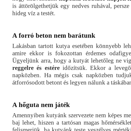
is áttörölgethetjük egy nedves ruhával, persze 
hideg víz a testét.
A forró beton nem barátunk
Lakásban tartott kutya esetében könnyebb le
amire ekkor is fokozottan érdemes odafigy
Ügyeljünk arra, hogy a kutyát lehetőleg ne vi
reggelre és estére
időzítsük. Ekkor a levegő
napközben. Ha mégis csak napközben tudjuk 
átforrósodott betont és legyen nálunk a táskában
A hőguta nem játék
Amennyiben kutyánk szervezete nem képes megf
baj lehet, hiszen a tartósan magas hőmérsékle
felismerjük, ha kutyánk teste veszélyes mérté