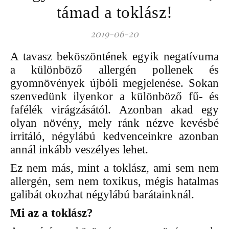
támad a toklász!
2019-06-20
A tavasz beköszöntének egyik negatívuma
a különböző allergén pollenek és
gyomnövények újbóli megjelenése. Sokan
szenvedünk ilyenkor a különböző fű- és
fafélék virágzásától. Azonban akad egy
olyan növény, mely ránk nézve kevésbé
irritáló, négylábú kedvenceinkre azonban
annál inkább veszélyes lehet.
Ez nem más, mint a toklász, ami sem nem
allergén, sem nem toxikus, mégis hatalmas
galibát okozhat négylábú barátainknál.
Mi az a toklász?