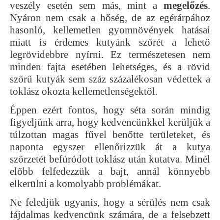
veszély esetén sem más, mint a
megelőzés
.
Nyáron nem csak a hőség, de az egérárpához
hasonló, kellemetlen gyomnövények hatásai
miatt is érdemes kutyánk szőrét a lehető
legrövidebbre nyírni. Ez természetesen nem
minden fajta esetében lehetséges, és a rövid
szőrű kutyák sem száz százalékosan védettek a
toklász okozta kellemetlenségektől.
Éppen ezért fontos, hogy séta során mindig
figyeljünk arra, hogy kedvencünkkel kerüljük a
túlzottan magas fűvel benőtte területeket, és
naponta egyszer ellenőrizzük át a kutya
szőrzetét befúródott toklász után kutatva. Minél
előbb felfedezzük a bajt, annál könnyebb
elkerülni a komolyabb problémákat.
Ne feledjük ugyanis, hogy a sérülés nem csak
fájdalmas kedvencünk számára, de a felsebzett