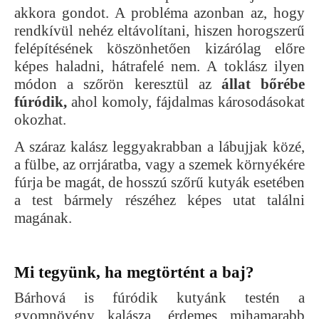
akkora gondot. A probléma azonban az, hogy
rendkívül nehéz eltávolítani, hiszen horogszerű
felépítésének köszönhetően kizárólag előre
képes haladni, hátrafelé nem. A toklász ilyen
módon a szőrön keresztül az
állat bőrébe
fúródik,
ahol komoly, fájdalmas károsodásokat
okozhat.
A száraz kalász leggyakrabban a lábujjak közé,
a fülbe, az orrjáratba, vagy a szemek környékére
fúrja be magát, de hosszú szőrű kutyák esetében
a test bármely részéhez képes utat találni
magának.
Mi tegyünk, ha megtörtént a baj?
Bárhová is fúródik kutyánk testén a
gyomnövény kalásza, érdemes mihamarabb