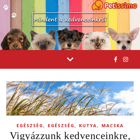
,
,
,
EGÉSZSÉG
EGÉSZSÉG
KUTYA
MACSKA
Vigyázzunk kedvenceinkre,