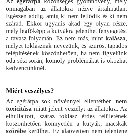
Az
egérárpa
közönséges gyomnövény, mely
önmagában az állatokra nézve ártalmatlan.
Egészen addig, amíg ki nem fejlődik és ki nem
szárad. Ekkor ugyanis akad egy olyan része,
mely legfőképp a kutyákra jelenthet fenyegetést
a tavasz folyamán. Ez nem más, mint
kalásza
,
melyet toklásznak nevezünk, és szúrós, tapadós
felépítésének köszönhetően, ha nem figyelünk
oda séta során, komoly problémákat is okozhat
kedvencünknél.
Miért veszélyes?
Az egérárpa sok növénnyel ellentétben
nem
toxicitása
miatt jelent veszélyt az állatokra. Az
elhullajtott, száraz toklász érdes felületének
köszönhetően könnyedén a kutyák, macskák
szőrébe
kerülhet. Ez alapvetően nem jelentene