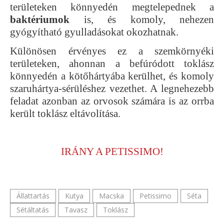
területeken könnyedén megtelepednek a
baktériumok
is, és komoly, nehezen
gyógyítható gyulladásokat okozhatnak.
Különösen érvényes ez a szemkörnyéki
területeken, ahonnan a befúródott toklász
könnyedén a kötőhártyába kerülhet, és komoly
szaruhártya-sérüléshez vezethet. A legnehezebb
feladat azonban az orvosok számára is az orrba
került toklász eltávolítása.
IRÁNY A PETISSIMO!
Állattartás
Kutya
Macska
Petissimo
Séta
Sétáltatás
Tavasz
Toklász