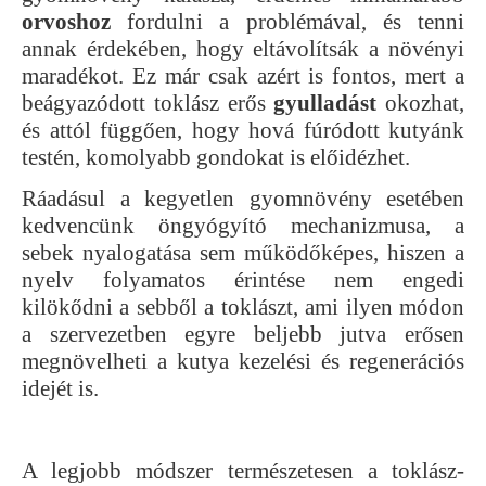
orvoshoz
fordulni a problémával, és tenni
annak érdekében, hogy eltávolítsák a növényi
maradékot. Ez már csak azért is fontos, mert a
beágyazódott toklász erős
gyulladást
okozhat,
és attól függően, hogy hová fúródott kutyánk
testén, komolyabb gondokat is előidézhet.
Ráadásul a kegyetlen gyomnövény esetében
kedvencünk öngyógyító mechanizmusa, a
sebek nyalogatása sem működőképes, hiszen a
nyelv folyamatos érintése nem engedi
kilökődni a sebből a toklászt, ami ilyen módon
a szervezetben egyre beljebb jutva erősen
megnövelheti a kutya kezelési és regenerációs
idejét is.
A legjobb módszer természetesen a toklász-