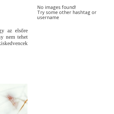
No images found!
Try some other hashtag or
username
gy az elsőre
ny nem tehet
kiskedvencek