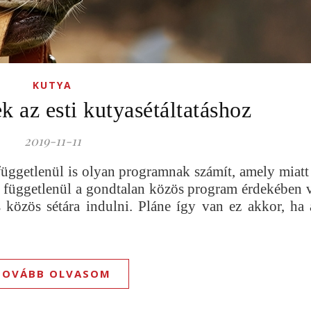
KUTYA
k az esti kutyasétáltatáshoz
2019-11-11
 függetlenül is olyan programnak számít, amely miatt
l függetlenül a gondtalan közös program érdekében
közös sétára indulni. Pláne így van ez akkor, ha a
TOVÁBB OLVASOM