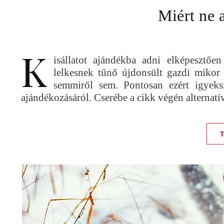
Miért ne 
K
isállatot ajándékba adni elképesztő
lelkesnek tűnő újdonsült gazdi mikor 
semmiről sem. Pontosan ezért igyek
ajándékozásáról. Cserébe a cikk végén alternatí