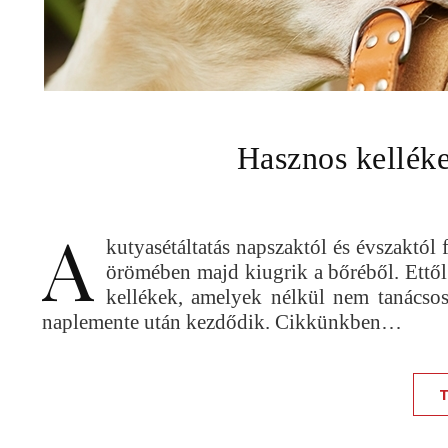
Hasznos kelléke
A
kutyasétáltatás napszaktól és évszaktól
örömében majd kiugrik a bőréből. Ettő
kellékek, amelyek nélkül nem tanácsos 
naplemente után kezdődik. Cikkünkben…