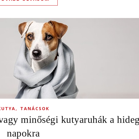
,
KUTYA
TANÁCSOK
, avagy minőségi kutyaruhák a hideg
napokra