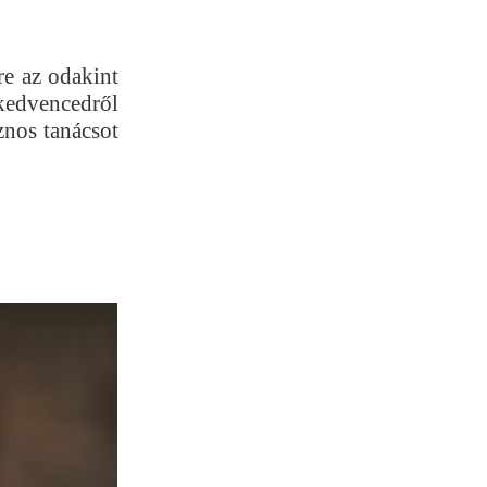
re az odakint
kedvencedről
nos tanácsot