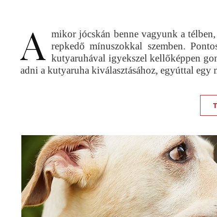
A
mikor jócskán benne vagyunk a télben,
repkedő mínuszokkal szemben. Pontos
kutyaruhával igyekszel kellőképpen go
adni a kutyaruha kiválasztásához, egyúttal eg