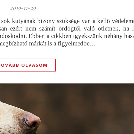
2019-11-29
 sok kutyának bizony szüksége van a kellő védelem
an ezért nem számít ördögtől való ötletnek, ha 
ndoskodni. Ebben a cikkben igyekszünk néhány hasz
y megbízható márkát is a figyelmedbe…
TOVÁBB OLVASOM