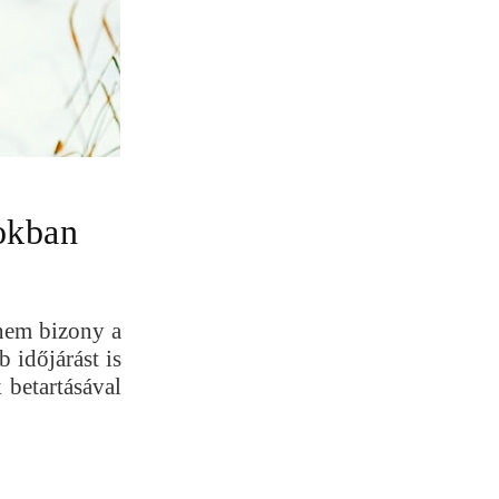
okban
anem bizony a
 időjárást is
 betartásával