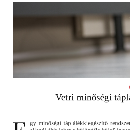
Vetri minőségi tápl
E
gy minőségi táplálékkiegészítő rendsze