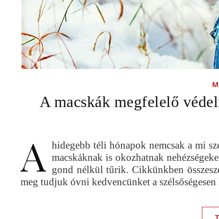
M
A macskák megfelelő védel
A
hidegebb téli hónapok nemcsak a mi sze
macskáknak is okozhatnak nehézségeket.
gond nélkül tűrik. Cikkünkben összesze
meg tudjuk óvni kedvencünket a szélsőségesen