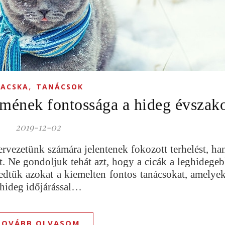
,
ACSKA
TANÁCSOK
mének fontossága a hideg évszak
2019-12-02
rvezetünk számára jelentenek fokozott terhelést, h
 Ne gondoljuk tehát azt, hogy a cicák a leghidegebb
dtük azokat a kiemelten fontos tanácsokat, amelyek
 hideg időjárással…
TOVÁBB OLVASOM