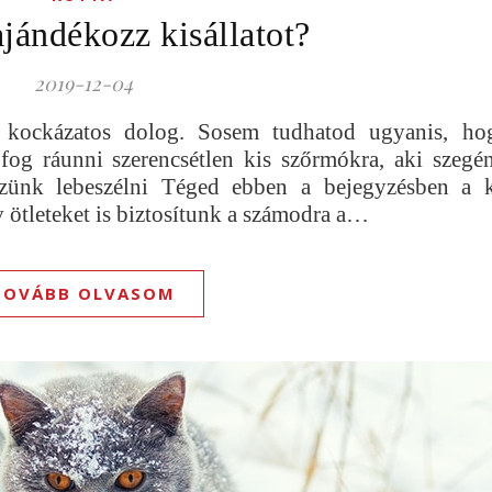
ajándékozz kisállatot?
2019-12-04
en kockázatos dolog. Sosem tudhatod ugyanis, ho
fog ráunni szerencsétlen kis szőrmókra, aki szegé
szünk lebeszélni Téged ebben a bejegyzésben a 
v ötleteket is biztosítunk a számodra a…
TOVÁBB OLVASOM